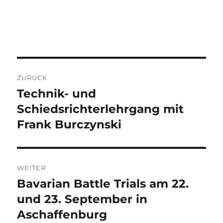
Beitragsnavigation
ZURÜCK
Technik- und
Vorheriger
Beitrag:
Schiedsrichterlehrgang mit
Frank Burczynski
WEITER
Bavarian Battle Trials am 22.
Nächster
Beitrag:
und 23. September in
Aschaffenburg