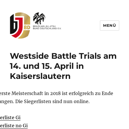
MENÜ
BJJBD – Brazilian Jiu-Jitsu Bund
Deutschland e.V.
Westside Battle Trials am
14. und 15. April in
Kaiserslautern
erste Meisterschaft in 2018 ist erfolgreich zu Ende
ngen. Die Siegerlisten sind nun online.
erliste Gi
erliste no Gi