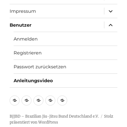
öffnen
Unterme
Impressum
öffnen
Unterme
Benutzer
öffnen
Anmelden
Registrieren
Passwort zurücksetzen
Anleitungsvideo
Startseite
Termine
Info
Impressum
Benutzer
BJJBD – Brazilian Jiu-Jitsu Bund Deutschland e.V.
Stolz
präsentiert von WordPress