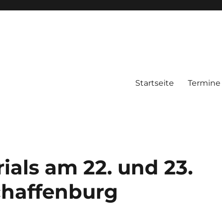
Startseite
Termine
su Bund Deutschland e.V.
rials am 22. und 23.
chaffenburg