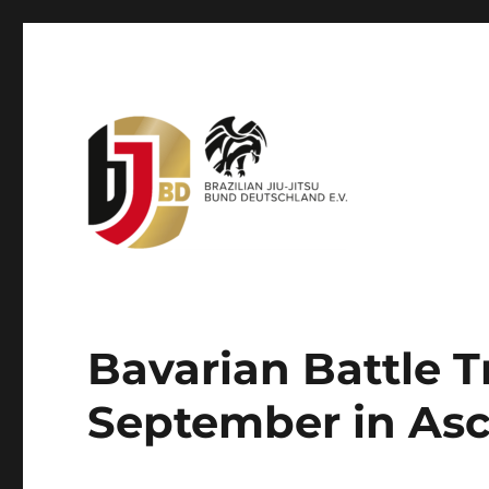
Offizieller Dachverband für brasilianisches Jiu-Jitsu
BJJBD – Brazilian Jiu-Jit
Bavarian Battle T
September in As