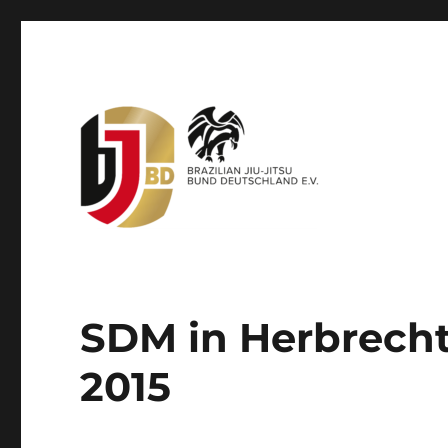
Offizieller Dachverband für brasilianisches Jiu-Jitsu
BJJBD – Brazilian Jiu-Jit
SDM in Herbrecht
2015