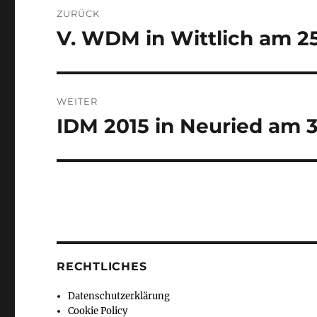
Beitragsnavigation
ZURÜCK
V. WDM in Wittlich am 25.
Vorheriger
Beitrag:
WEITER
IDM 2015 in Neuried am 3
Nächster
Beitrag:
RECHTLICHES
Datenschutzerklärung
Cookie Policy