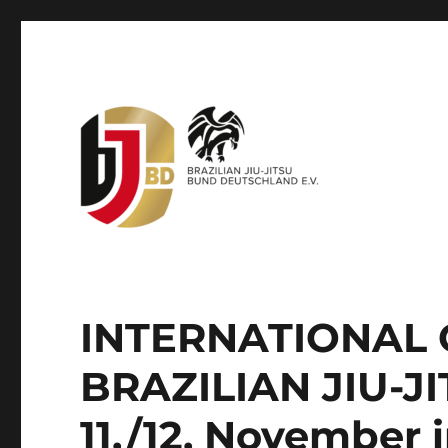
Offizieller Dachverband für brasilianisches Jiu-Jitsu
BJJBD – Brazilian Jiu-Jit
INTERNATIONAL
BRAZILIAN JIU-JI
11./12. November