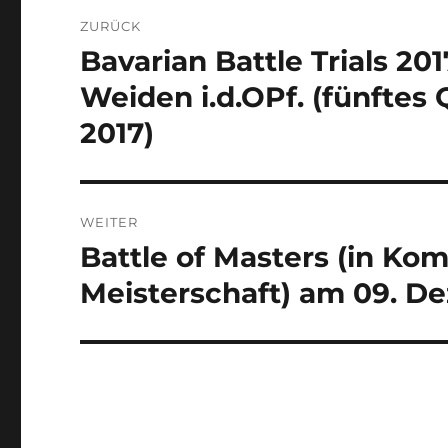
Beitragsnavigation
ZURÜCK
Bavarian Battle Trials 20
Vorheriger
Beitrag:
Weiden i.d.OPf. (fünftes 
2017)
WEITER
Battle of Masters (in Ko
Nächster
Beitrag:
Meisterschaft) am 09. D